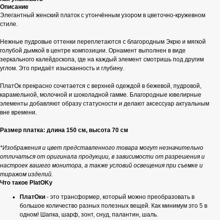
Описание
Элегантный женский платок с утончённым узором в цветочно-кружевном
стиле.
Нежные пудровые оттенки переплетаются с благородным Экрю и мягкой
голубой дымкой в центре композиции. Орнамент выполнен в виде
зеркального калейдоскопа, где на каждый элемент смотришь под другим
углом. Это придаёт изысканность и глубину.
ПлатОк прекрасно сочетается с верхней одеждой в бежевой, пудровой,
карамельной, молочной и шоколадной гамме. Благородные ювелирные
элементы добавляют образу статусности и делают аксессуар актуальным
вне времени.
Размер платка: длина 150 см, высота 70 см
*Изображения и цвет представленного товара могут незначительно
отличаться от оригинала продукции, в зависимости от разрешения и
настроек вашего монитора, а также условий освещения при съемке и
тиражом изделий.
Что такое PlatOKy
ПлатОки
- это трансформер, который можно преобразовать в
большое количество разных полезных вещей. Как минимум это 5 в
одном! Шапка, шарф, зонт, снуд, палантин, шаль.