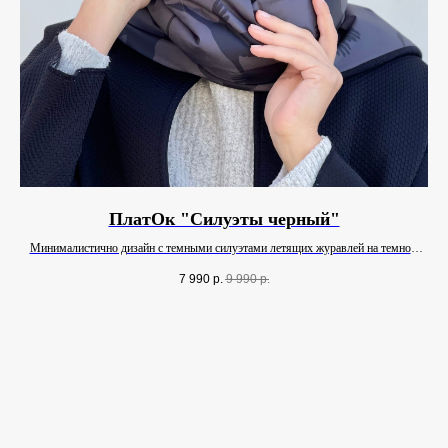
ПлатОк "Силуэты черный"
Минималистично дизайн с темными силуэтами летящих журавлей на темном
Ор
фоне.
7 990
р.
9 990
р.