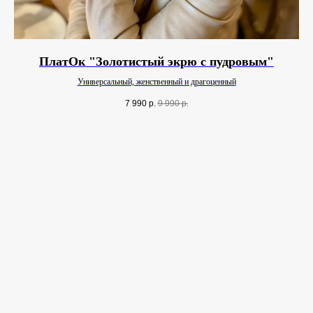
ПлатОк "Золотистый экрю с пудровым"
т
Универсальный, женственный и драгоценный
7 990
р.
9 990
р.