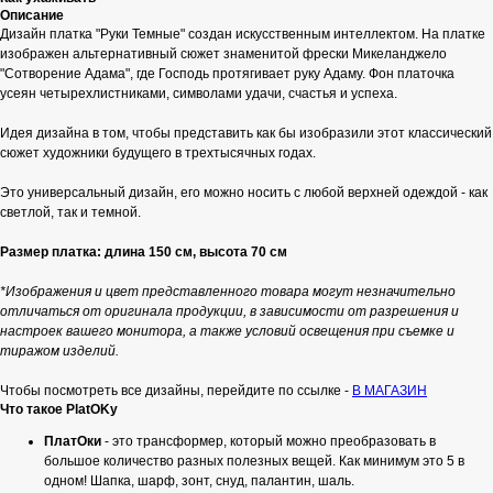
Описание
Дизайн платка "Руки Темные" создан искусственным интеллектом. На платке
изображен альтернативный сюжет знаменитой фрески Микеланджело
"Сотворение Адама", где Господь протягивает руку Адаму. Фон платочка
усеян четырехлистниками, символами удачи, счастья и успеха.
Идея дизайна в том, чтобы представить как бы изобразили этот классический
сюжет художники будущего в трехтысячных годах.
Это универсальный дизайн, его можно носить с любой верхней одеждой - как
светлой, так и темной.
Размер платка: длина 150 см, высота 70 см
*Изображения и цвет представленного товара могут незначительно
отличаться от оригинала продукции, в зависимости от разрешения и
настроек вашего монитора, а также условий освещения при съемке и
тиражом изделий.
Чтобы посмотреть все дизайны, перейдите по ссылке -
В МАГАЗИН
Что такое PlatOKy
ПлатОки
- это трансформер, который можно преобразовать в
большое количество разных полезных вещей. Как минимум это 5 в
одном! Шапка, шарф, зонт, снуд, палантин, шаль.