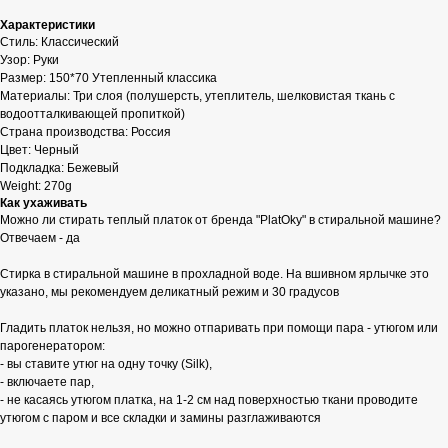
Характеристики
Стиль: Классический
Узор: Руки
Размер: 150*70 Утепленный классика
Материалы: Три слоя (полушерсть, утеплитель, шелковистая ткань с
водоотталкивающей пропиткой)
Страна производства: Россия
Цвет: Черный
Подкладка: Бежевый
Weight: 270g
Как ухаживать
Можно ли стирать теплый платок от бренда "PlatOky" в стиральной машине?
Отвечаем - да
Стирка в стиральной машине в прохладной воде. На вшивном ярлычке это
указано, мы рекомендуем деликатный режим и 30 градусов
Гладить платок нельзя, но можно отпаривать при помощи пара - утюгом или
парогенератором:
- вы ставите утюг на одну точку (Silk),
- включаете пар,
- не касаясь утюгом платка, на 1-2 см над поверхностью ткани проводите
утюгом с паром и все складки и замины разглаживаются