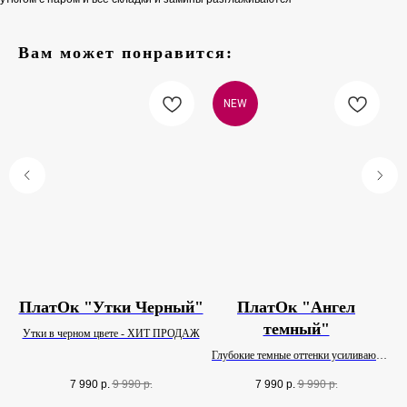
Вам может понравится:
NEW
ПлатОк "Утки Черный"
ПлатОк "Ангел
темный"
Утки в черном цвете - ХИТ ПРОДАЖ
ом
Глубокие темные оттенки усиливают
Уни
выразительность образа.
7 990
р.
9 990
р.
7 990
р.
9 990
р.