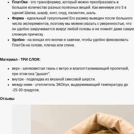
ПлатОки
- это трансформер, который можно преобразовать в
большое количество разных полезных вещей. Как минимум это 5 в
одном! Шапка, шарф, зонт, снуд, палантин, шаль.
Форма
- идеальный треугольник! Его размер выведен после большого
числа экспериментов, поэтому мы можем сказать с уверенностью, что
он удобно закручивается вокруг любой головы и не помнёт даже самую
сложную прическу.
Удобно
- на концах его кнопки и завязки, чтобы удобно фиксировать
ПлатОк на голове, плечах или спине.
Материал - ТРИ СЛОЯ:
верх - шелковистая ткань с ветро и влагоотталкивающей пропиткой,
при этом она "дышит".
внутри - подкладка из вязаной смесовой шерсти.
между ними - утеплитель ЭКОпух, выдерживающий температуру до
-25-30 градусов.
Отзывы