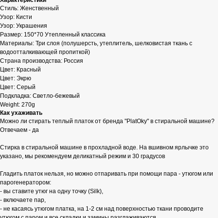
Характеристики
Стиль: Женственный
Узор: Кисти
Узор: Украшения
Размер: 150*70 Утепленный классика
Материалы: Три слоя (полушерсть, утеплитель, шелковистая ткань с
водоотталкивающей пропиткой)
Страна производства: Россия
Цвет: Красный
Цвет: Экрю
Цвет: Серый
Подкладка: Светло-бежевый
Weight: 270g
Как ухаживать
Можно ли стирать теплый платок от бренда "PlatOky" в стиральной машине?
Отвечаем - да
Стирка в стиральной машине в прохладной воде. На вшивном ярлычке это
указано, мы рекомендуем деликатный режим и 30 градусов
Гладить платок нельзя, но можно отпаривать при помощи пара - утюгом или
парогенератором:
- вы ставите утюг на одну точку (Silk),
- включаете пар,
- не касаясь утюгом платка, на 1-2 см над поверхностью ткани проводите
утюгом с паром и все складки и замины разглаживаются