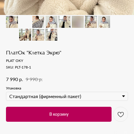
ПлатОк "Клетка Экрю"
PLAT`OKY
SKU:
PLT-178-1
р.
р.
7 990
9 990
Упаковка
В корзину