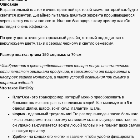
Описание
Выразительный платок в очень приятной цветовой гамме, который как будто
светится изнутри. Дизайнер пыталась добиться эффекта пробивающегося
через листву солнечного света. Именно благодаря этому приему платОк
выглядит очень эффектно.
По цвету достаточно универсальный дизайн, который подходит как к
верблюжьему цвету, так и к серому, черному и светло бежевому.
Размер платка: длина 150 см, высота 70 см
*Изображения и цвет представленного товара могут незначительно
отличаться от оригинала продукции, в зависимости от разрешения и
настроек вашего монитора, а также условий освещения при съемке и
тиражом изделий.
Что такое PlatOKy
ПлатОки
- это трансформер, который можно преобразовать в
большое количество разных полезных вещей. Как минимум это 5 в
одном! Шапка, шарф, зонт, снуд, палантин, шаль.
Форма
- идеальный треугольник! Его размер выведен после большого
числа экспериментов, поэтому мы можем сказать с уверенностью, что
он удобно закручивается вокруг любой головы и не помнёт даже самую
сложную прическу.
Удобно
- на концах его кнопки и завязки, чтобы удобно фиксировать