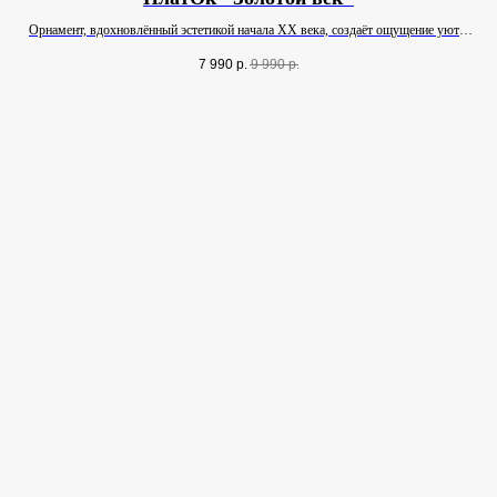
Орнамент, вдохновлённый эстетикой начала XX века, создаёт ощущение уюта,
внутреннего благородства и связи с искусством.
7 990
р.
9 990
р.