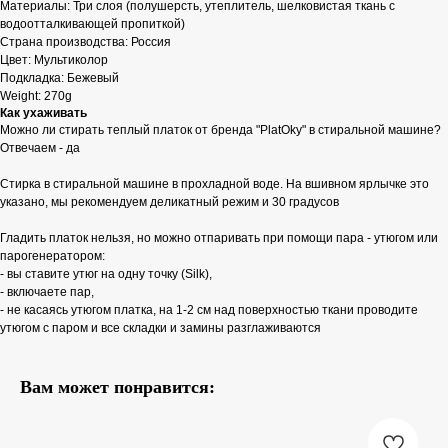
Материалы: Три слоя (полушерсть, утеплитель, шелковистая ткань с
водоотталкивающей пропиткой)
Страна производства: Россия
Цвет: Мультиколор
Подкладка: Бежевый
Weight: 270g
Как ухаживать
Можно ли стирать теплый платок от бренда "PlatOky" в стиральной машине?
Отвечаем - да
Стирка в стиральной машине в прохладной воде. На вшивном ярлычке это
указано, мы рекомендуем деликатный режим и 30 градусов
Гладить платок нельзя, но можно отпаривать при помощи пара - утюгом или
парогенератором:
- вы ставите утюг на одну точку (Silk),
- включаете пар,
- не касаясь утюгом платка, на 1-2 см над поверхностью ткани проводите
утюгом с паром и все складки и замины разглаживаются
Вам может понравится: